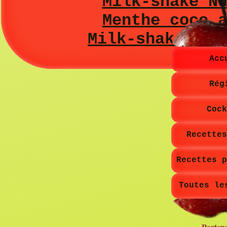
Milk-shake N
Menthe coco 
Milk-shake à l
Acc
Rég
Cock
Recettes
Recettes p
Toutes le
Partena